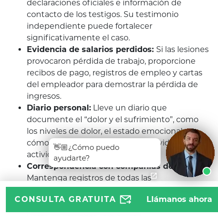
declaraciones oficiales e información de
contacto de los testigos. Su testimonio
independiente puede fortalecer
significativamente el caso.
Evidencia de salarios perdidos:
Si las lesiones
provocaron pérdida de trabajo, proporcione
recibos de pago, registros de empleo y cartas
del empleador para demostrar la pérdida de
ingresos.
Diario personal:
Lleve un diario que
documente el “dolor y el sufrimiento”, como
los niveles de dolor, el estado emocional y
cómo las lesiones han afectado la vida y las
👋🏼¿Cómo puedo
actividades diarias.
ayudarte?
Correspondencia con compañías de seguros:
Mantenga registros de todas las
comunicaciones con las compañías de
CONSULTA GRATUITA
Llámanos ahora
seguros, incluidos correos electrónicos, cartas y
notas de llamadas telefónicas.