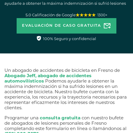
ayudarle a obtener la máxima indemnización si sufrió lesiones
en un accidente de bicicleta.
5.0 Calificación de Google
1300+
EVALUACIÓN DE CASO GRATUITA
100% Seguro y confidencial
Un abogado de accidentes de bicicleta en Fresno de
Abogado Jeff, abogado de accidentes
automovilísticos
Podemos ayudarle a obtener la
máxima indemnización si ha sufrido lesiones en un
accidente de bicicleta. Nuestro bufete cuenta con la
experiencia, los recursos y la trayectoria necesarios para
representar eficazmente los intereses de nuestros
clientes.
Programar una
consulta gratuita
con nuestro bufete
de abogados de lesiones personales de Fresno
completando este formulario en línea o llamándonos al