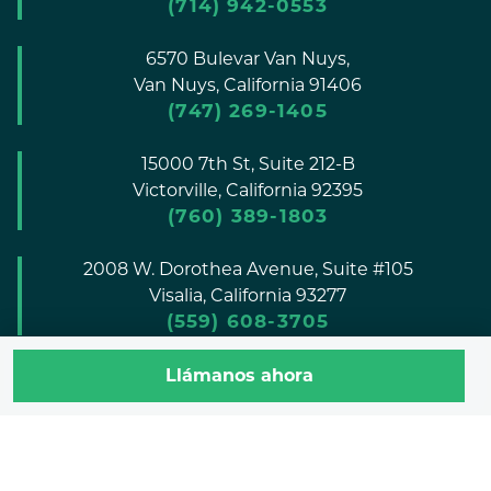
(714) 942-0553
6570 Bulevar Van Nuys,
Van Nuys,
California
91406
(747) 269-1405
15000 7th St, Suite 212-B
Victorville,
California
92395
(760) 389-1803
2008 W. Dorothea Avenue, Suite #105
Visalia,
California
93277
(559) 608-3705
Llámanos ahora
Derechos de autor © 2026 Abogado Jeff |
Descargo de
responsabilidad
|
Mapa del sitio
|
política de privacidad