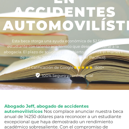
ACCIDENTES
AUTOMOVILÍST
Esta beca otorga una ayuda económica de $2,500 a un
estudiante con talento académico que desee dedicarse a la
abogacía. El plazo de solicitud está abierto y finaliza el martes 1
de junio de 2027 a las 17:00 (hora del Pacífico).
5.0 Calificación de Google
1300+
100% Seguro y confidencial
Abogado Jeff, abogado de accidentes
automovilísticos
Nos complace anunciar nuestra beca
anual de 14250 dólares para reconocer a un estudiante
excepcional que haya demostrado un rendimiento
académico sobresaliente. Con el compromiso de