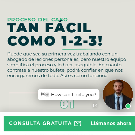
PROCESO DEL CASO
TAN FÁCIL
COMO
1-2-3!
Puede que sea su primera vez trabajando con un
abogado de lesiones personales, pero nuestro equipo
simplifica el proceso y lo hace asequible. En cuanto
contrate a nuestro bufete, podrá confiar en que nos
encargaremos de todo. Así es como funciona.
👋🏼 How can I help you?
01
100% CONSULTA GRATUITA
CONSULTA GRATUITA
Llámanos ahora
Contacte con uno de nuestros bufetes de
abogados locales en cualquier momento. Nos
reuniremos con usted para conocer su