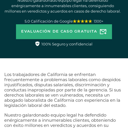
Nuestro galardonado equipo legal ha defendido
enérgicamente a innumerables clientes, consiguiendo
millones en veredictos y acuerdos en casos de derecho laboral.
5.0 Calificación de Google
1300+
EVALUACIÓN DE CASO GRATUITA
100% Seguro y confidencial
Los trabajadores de California se enfrentan
frecuentemente a problemas laborales como despidos
injustificados, disputas salariales, discriminación y
conductas inapropiadas por parte de la gerencia. Si sus
derechos laborales se ven vulnerados, necesita un
abogado laboralista de California con experiencia en la
legislación laboral del estado.
Nuestro galardonado equipo legal ha defendido
enérgicamente a innumerables clientes, obteniendo
con éxito millones en veredictos y acuerdos en su