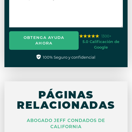
1300+
OBTENGA AYUDA
5.0 Calificación de
AHORA
Google
100% Seguro y confidencial
PÁGINAS
RELACIONADAS
ABOGADO JEFF CONDADOS DE
CALIFORNIA