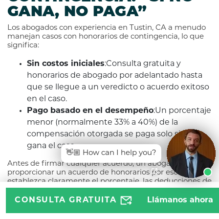
GANA, NO PAGA”
Los abogados con experiencia en Tustin, CA a menudo
manejan casos con honorarios de contingencia, lo que
significa:
Sin costos iniciales
:Consulta gratuita y
honorarios de abogado por adelantado hasta
que se llegue a un veredicto o acuerdo exitoso
en el caso.
Pago basado en el desempeño
:Un porcentaje
menor (normalmente 33% a 40%) de la
compensación otorgada se paga solo si se
gana el caso.
👋🏼 How can I help you?
Antes de firmar cualquier acuerdo, un abogado debe
proporcionar un acuerdo de honorarios por escrito que
establezca claramente el porcentaje, las deducciones de
gastos, los honorarios del juicio (si corresponde) y
cualquier costo adicional.
CONSULTA GRATUITA
Llámanos ahora