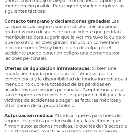
peritos cuyo trabajo es llegar a un acuerdo rápido y al
menor precio posible. Para lograrlo, suelen emplear las
siguientes tácticas.
Contacto temprano y declaraciones grabadas:
Las
compañías de seguros suelen solicitar declaraciones
grabadas poco después de un accidente que podrían
manipularse para sugerir que la víctima tuvo la culpa o
que no sufrió lesiones graves. Incluso un comentario
inocente como "Estoy bien" o una disculpa por el
accidente puede poner en peligro una demanda por
lesiones personales.
Ofertas de liquidación infravaloradas:
Si bien una
liquidación rápida puede parecer atractiva por su
conveniencia y la disponibilidad de fondos inmediatos, a
menudo no cubre la totalidad de las pérdidas en
accidentes con lesiones personales. Aceptar una oferta
tan temprana es irreversible, lo que podría obligar a las
víctimas de accidentes a pagar las facturas médicas y
otros daños de su propio bolsillo.
Autorización médica:
Al indicar que es para fines del
seguro, los peritos pueden solicitar a las víctimas que
firmen autorizaciones médicas, lo que les daría acceso a
su historial médico actual y pasado. Esto supone un