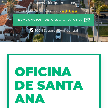
compensación que merecen.
5.0 Calificación de Google
1300+
EVALUACIÓN DE CASO GRATUITA
100% Seguro y confidencial
OFICINA
DE SANTA
ANA