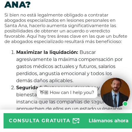
ANA?
Si bien no está legalmente obligado a contratar
abogados especializados en lesiones personales en
Santa Ana, hacerlo aumenta significativamente las
posibilidades de obtener un acuerdo o veredicto
favorable. Aquí hay tres áreas clave en las que un bufete
de abogados especializado resultará más beneficioso:
Maximizar la liquidación:
Buscar
agresivamente la máxima compensación por
gastos médicos actuales y futuros, salarios
perdidos, angustia emocional y todos los
demás daños aplicables.
Seguridad:
Proteger los derechos y el
👋🏼 How can I help you?
bienestar de los clientes, evitando en última
instancia que las compañías de seguros se
aprovechen de ellos en un estado vulnerable.
Probar la culpa:
Desarrollo metódico del caso,
CONSULTA GRATUITA
Llámanos ahora
comenzando con una investigación exhaustiva
para establecer la culpa de la otra parte.