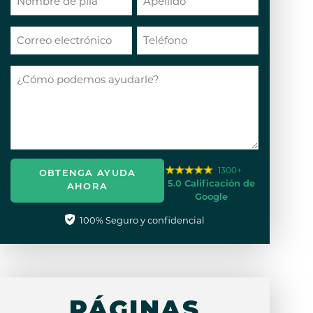
1300+
OBTENGA AYUDA
5.0 Calificación de
AHORA
Google
100% Seguro y confidencial
PÁGINAS