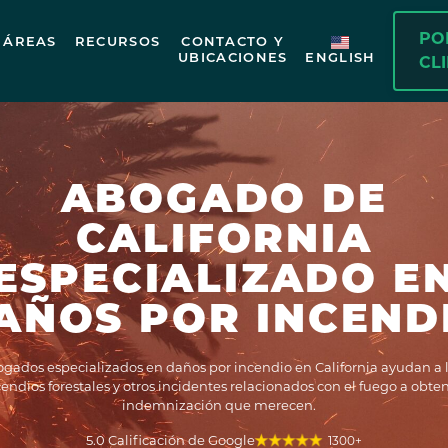
PO
ÁREAS
RECURSOS
CONTACTO Y
UBICACIONES
ENGLISH
CL
ABOGADO DE
CALIFORNIA
ESPECIALIZADO E
AÑOS POR INCEND
gados especializados en daños por incendio en California ayudan a l
endios forestales y otros incidentes relacionados con el fuego a obten
indemnización que merecen.
5.0 Calificación de Google
1300+