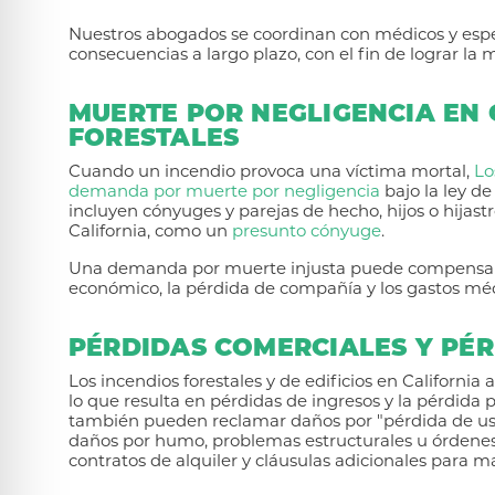
Nuestros abogados se coordinan con médicos y espec
consecuencias a largo plazo, con el fin de lograr l
MUERTE POR NEGLIGENCIA EN 
FORESTALES
Cuando un incendio provoca una víctima mortal,
Lo
demanda por muerte por negligencia
bajo la ley d
incluyen cónyuges y parejas de hecho, hijos o hijastr
California, como un
presunto cónyuge
.
Una demanda por muerte injusta puede compensar lo
económico, la pérdida de compañía y los gastos médi
PÉRDIDAS COMERCIALES Y PÉR
Los incendios forestales y de edificios en Californi
lo que resulta en pérdidas de ingresos y la pérdida 
también pueden reclamar daños por "pérdida de u
daños por humo, problemas estructurales u órdenes
contratos de alquiler y cláusulas adicionales para 