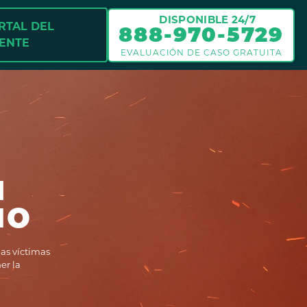
DISPONIBLE 24/7
RTAL DEL
888-970-5729
IENTE
EVALUACIÓN DE CASO GRATUITA
N
IO
as víctimas
er la