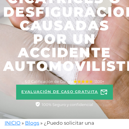
DESFIGURACIO
CAUSADAS
POR UN
ACCIDENTE
AUTOMOVILÍST
5.0 Calificación de Google
1300+
EVALUACIÓN DE CASO GRATUITA
100% Seguro y confidencial
INICIO
»
Blogs
»
¿Puedo solicitar una