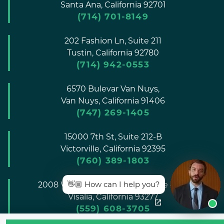
Santa Ana,
California
92701
(714) 701-8149
202 Fashion Ln, Suite 211
Tustin,
California
92780
(714) 942-0553
6570 Bulevar Van Nuys,
Van Nuys,
California
91406
(747) 269-1405
15000 7th St, Suite 212-B
Victorville,
California
92395
(760) 389-1803
👋🏼 How can I help you?
2008 W. Dorothea Avenue, Suite #105
Visalia,
California
93277
(559) 608-3705