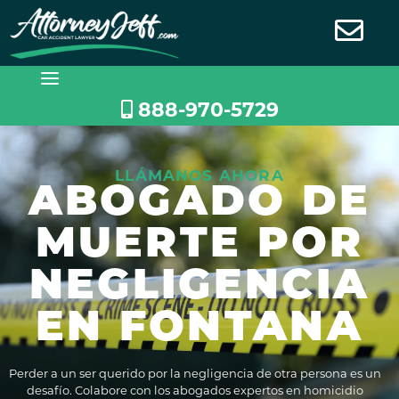
Saltar
al
contenido
888-970-5729
LLÁMANOS AHORA
ABOGADO DE
MUERTE POR
NEGLIGENCIA
EN FONTANA
Perder a un ser querido por la negligencia de otra persona es un
desafío. Colabore con los abogados expertos en homicidio