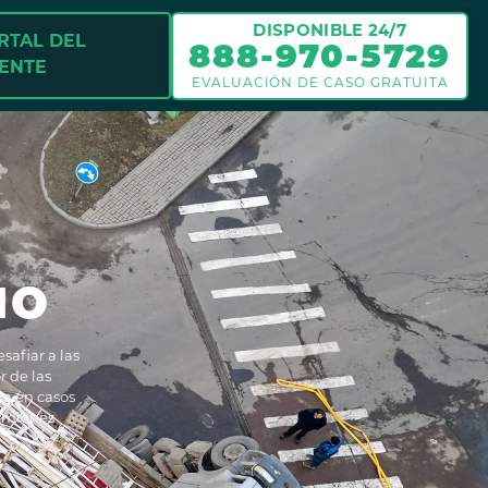
DISPONIBLE 24/7
RTAL DEL
888-970-5729
IENTE
EVALUACIÓN DE CASO GRATUITA
NO
afiar a las
r de las
ta en casos
camiones