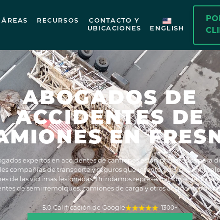
PO
ÁREAS
RECURSOS
CONTACTO Y
UBICACIONES
ENGLISH
CL
ABOGADOS DE
ACCIDENTES DE
AMIONES EN FRES
gados expertos en accidentes de camiones están preparados para des
les compañías de transporte y seguros que intenten disminuir el valo
es de las víctimas lesionadas. Brindamos representación legal exper
entes de semirremolques, camiones de carga y otros accidentes de 
comerciales.
5.0 Calificación de Google
1300+