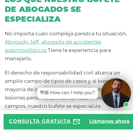
LOS QUE NUESTRO BUFETE
DE ABOGADOS SE
ESPECIALIZA
No importa cuán compleja parezca tu situación,
Abogado Jeff, abogado de accidentes
automovilísticos
Tiene la experiencia para
manejarlo.
El derecho de responsabilidad civil abarca un
amplio campo de tipos de casos y, si bien la
mayoría de los abogados especializados en
👋🏼 How can I help you?
lesiones personales intentan cubrir todos los
campos, nuestro bufete se especializa
exclusivamente en derecho de lesiones
CONSULTA GRATUITA
Llámanos ahora
personales para tipos de casos que incluyen los
siguientes: