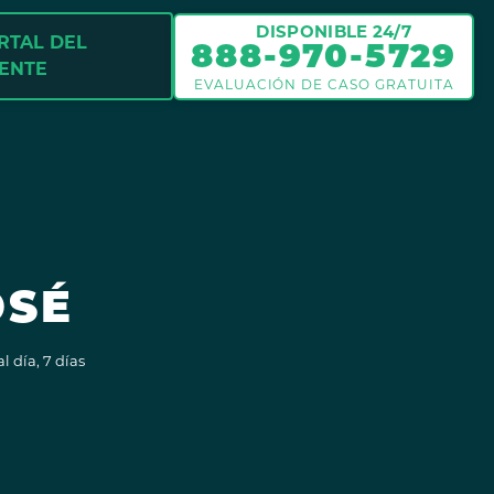
DISPONIBLE 24/7
RTAL DEL
888-970-5729
IENTE
EVALUACIÓN DE CASO GRATUITA
OSÉ
 día, 7 días