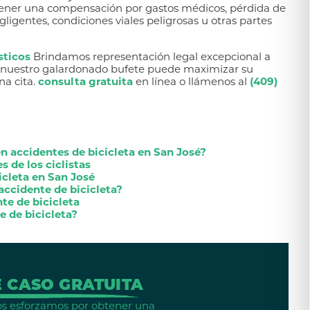
obtener una compensación por gastos médicos, pérdida de
igentes, condiciones viales peligrosas u otras partes
sticos
Brindamos representación legal excepcional a
o nuestro galardonado bufete puede maximizar su
a cita.
consulta gratuita
en línea o llámenos al
(409)
n accidentes de bicicleta en San José?
s de los ciclistas
icleta en San José
accidente de bicicleta?
te de bicicleta
 de bicicleta?
 CASO GRATUITA
 Nos esforzamos por obtener una