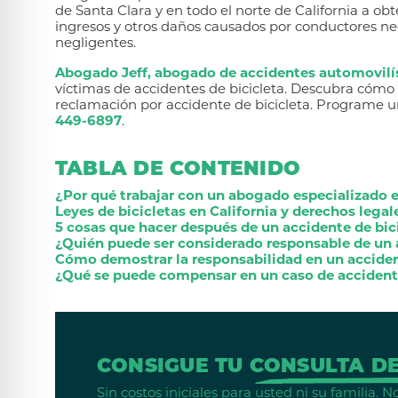
de Santa Clara y en todo el norte de California a 
ingresos y otros daños causados por conductores negl
negligentes.
Abogado Jeff, abogado de accidentes automovilí
víctimas de accidentes de bicicleta. Descubra cóm
reclamación por accidente de bicicleta. Programe un
449-6897
.
TABLA DE CONTENIDO
¿Por qué trabajar con un abogado especializado e
Leyes de bicicletas en California y derechos legale
5 cosas que hacer después de un accidente de bic
¿Quién puede ser considerado responsable de un 
Cómo demostrar la responsabilidad en un acciden
¿Qué se puede compensar en un caso de accidente
CONSIGUE TU
CONSULTA DE
Sin costos iniciales para usted ni su familia.