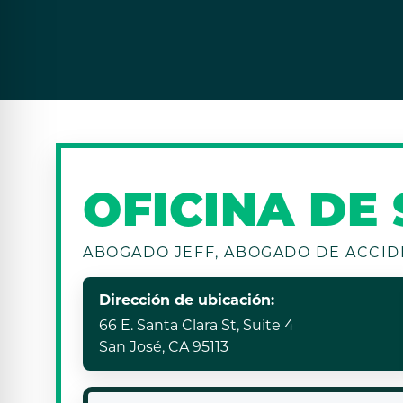
OFICINA DE
ABOGADO JEFF, ABOGADO DE ACCID
Dirección de ubicación:
66 E. Santa Clara St, Suite 4
San José, CA 95113