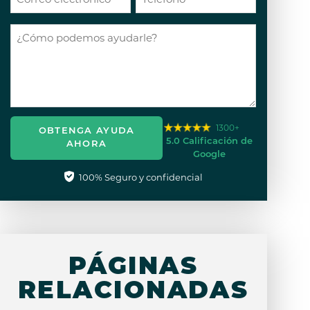
1300+
OBTENGA AYUDA
5.0 Calificación de
AHORA
Google
100% Seguro y confidencial
PÁGINAS
RELACIONADAS