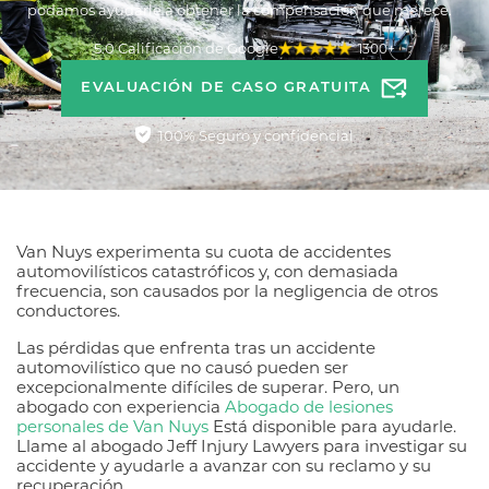
podamos ayudarle a obtener la compensación que merece.
5.0 Calificación de Google
1300+
EVALUACIÓN DE CASO GRATUITA
100% Seguro y confidencial
Van Nuys experimenta su cuota de accidentes
automovilísticos catastróficos y, con demasiada
frecuencia, son causados por la negligencia de otros
conductores.
Las pérdidas que enfrenta tras un accidente
automovilístico que no causó pueden ser
excepcionalmente difíciles de superar. Pero, un
abogado con experiencia
Abogado de lesiones
personales de Van Nuys
Está disponible para ayudarle.
Llame al abogado Jeff Injury Lawyers para investigar su
accidente y ayudarle a avanzar con su reclamo y su
recuperación.