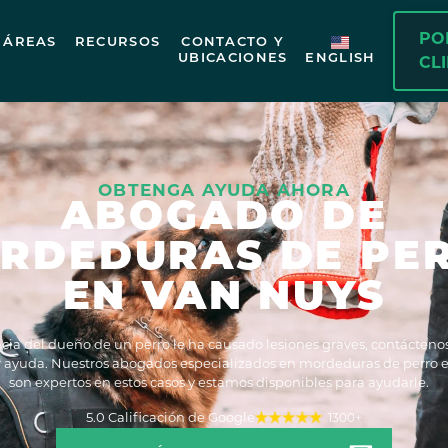
PO
ÁREAS
RECURSOS
CONTACTO Y
UBICACIONES
ENGLISH
CL
OBTENGA AYUDA AHORA
ABOGADO DE
RDEDURAS DE PE
EN VAN NUYS
ncia del dueño de un perro le ha causado lesiones graves, contácten
 ayuda. Nuestros abogados especializados en mordeduras de perro 
son expertos en estos casos y estamos disponibles para ayudarle.
5.0 Calificación de Google
1300+