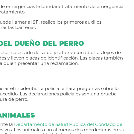
 de emergencias le brindará tratamiento de emergencia
tratamiento.
ede llamar al 911, realice los primeros auxilios
ar las bacterias.
DEL DUEÑO DEL PERRO
ocer su estado de salud y si fue vacunado. Las leyes de
os y lleven placas de identificación. Las placas también
tra quién presentar una reclamación.
iar el incidente. La policía le hará preguntas sobre lo
cedido. Las declaraciones policiales son una prueba
ura de perro.
ANIMALES
nte la
Departamento de Salud Pública del Condado de
resivos. Los animales con al menos dos mordeduras en su