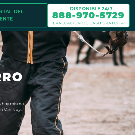
DISPONIBLE 24/7
RTAL DEL
888-970-5729
IENTE
EVALUACIÓN DE CASO GRATUITA
RRO
os hoy mismo
en Van Nuys