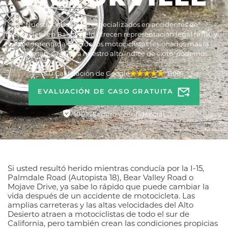
Nuestros abogados especializados en accidentes de
motocicleta en Bakersfield ofrecen representación legal firme y
experimentada cuando los motociclistas lesionados más la
necesitan. Gracias a nuestro alto índice de éxito, podemos
ayudarle a obtener la máxima indemnización.
5.0 Calificación de Google
1300+
EVALUACIÓN DE CASO GRATUITA
100% Seguro y confidencial
Si usted resultó herido mientras conducía por la I-15,
Palmdale Road (Autopista 18), Bear Valley Road o
Mojave Drive, ya sabe lo rápido que puede cambiar la
vida después de un accidente de motocicleta. Las
amplias carreteras y las altas velocidades del Alto
Desierto atraen a motociclistas de todo el sur de
California, pero también crean las condiciones propicias