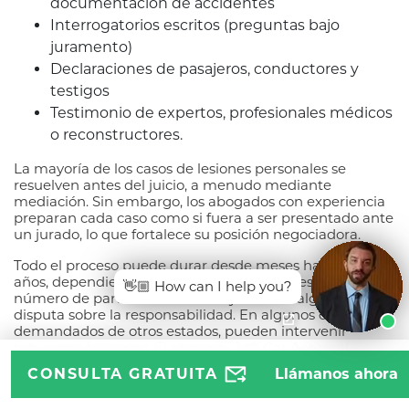
documentación de accidentes
Interrogatorios escritos (preguntas bajo
juramento)
Declaraciones de pasajeros, conductores y
testigos
Testimonio de expertos, profesionales médicos
o reconstructores.
La mayoría de los casos de lesiones personales se
resuelven antes del juicio, a menudo mediante
mediación. Sin embargo, los abogados con experiencia
preparan cada caso como si fuera a ser presentado ante
un jurado, lo que fortalece su posición negociadora.
Todo el proceso puede durar desde meses hasta varios
años, dependiendo de la gravedad de las lesiones, el
👋🏼 How can I help you?
número de partes involucradas y si existe alguna
disputa sobre la responsabilidad. En algunos casos, con
demandados de otros estados, pueden intervenir
tribunales federales. El abogado Jeff Car Accident
Lawyer se encarga de estos trámites legales para que
CONSULTA GRATUITA
Llámanos ahora
usted pueda concentrarse en su recuperación.