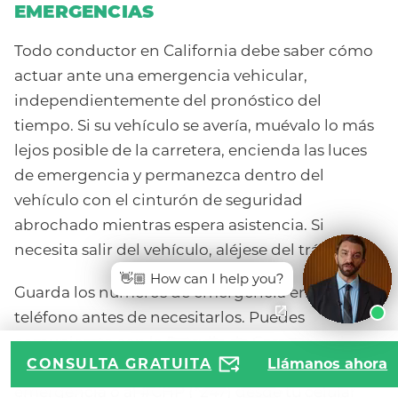
EMERGENCIAS
Todo conductor en California debe saber cómo
actuar ante una emergencia vehicular,
independientemente del pronóstico del
tiempo. Si su vehículo se avería, muévalo lo más
lejos posible de la carretera, encienda las luces
de emergencia y permanezca dentro del
vehículo con el cinturón de seguridad
abrochado mientras espera asistencia. Si
necesita salir del vehículo, aléjese del tráfico.
👋🏼 How can I help you?
Guarda los números de emergencia en tu
teléfono antes de necesitarlos. Puedes
comunicarte con la Patrulla de Carreteras de
CONSULTA GRATUITA
Llámanos ahora
California llamando al 911 en caso de
emergencia o al #CHP (*247) desde tu celular