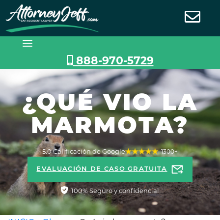
Saltar
al
contenido
888-970-5729
¿QUÉ VIO LA
MARMOTA?
5.0 Calificación de Google
1300+
EVALUACIÓN DE CASO GRATUITA
100% Seguro y confidencial