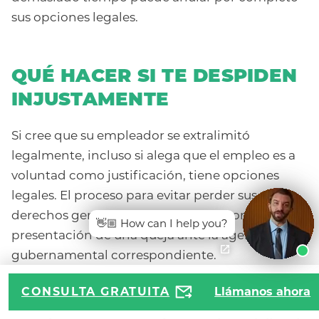
sus opciones legales.
QUÉ HACER SI TE DESPIDEN
INJUSTAMENTE
Si cree que su empleador se extralimitó
legalmente, incluso si alega que el empleo es a
voluntad como justificación, tiene opciones
legales. El proceso para evitar perder sus
derechos generalmente comienza con la
👋🏼 How can I help you?
presentación de una queja ante la agencia
gubernamental correspondiente.
Dependiendo de tu situación, eso podría ser:
CONSULTA GRATUITA
Llámanos ahora