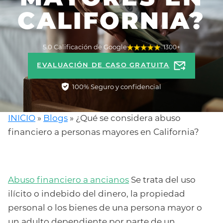
CALIFORNIA?
5.0 Calificación de Google
1300+
EVALUACIÓN DE CASO GRATUITA
100% Seguro y confidencial
INICIO
»
Blogs
»
¿Qué se considera abuso
financiero a personas mayores en California?
Abuso financiero a ancianos
Se trata del uso
ilícito o indebido del dinero, la propiedad
personal o los bienes de una persona mayor o
un adulto dependiente por parte de un