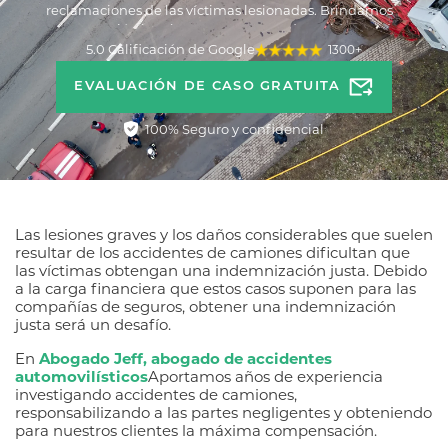
reclamaciones de las víctimas lesionadas. Brindamos
representación legal experta en casos de accidentes de
semirremolques, camiones de carga y otros accidentes de
5.0 Calificación de Google
1300+
camiones comerciales.
EVALUACIÓN DE CASO GRATUITA
100% Seguro y confidencial
Las lesiones graves y los daños considerables que suelen
resultar de los accidentes de camiones dificultan que
las víctimas obtengan una indemnización justa. Debido
a la carga financiera que estos casos suponen para las
compañías de seguros, obtener una indemnización
justa será un desafío.
En
Abogado Jeff, abogado de accidentes
automovilísticos
Aportamos años de experiencia
investigando accidentes de camiones,
responsabilizando a las partes negligentes y obteniendo
para nuestros clientes la máxima compensación.