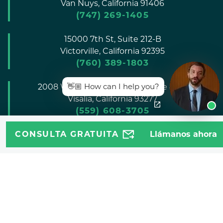
Van Nuys,
California
91406
(747) 269-1405
15000 7th St, Suite 212-B
Victorville,
California
92395
(760) 389-1803
👋🏼 How can I help you?
2008 W. Dorothea Avenue, Suite #105
Visalia,
California
93277
(559) 608-3705
CONSULTA GRATUITA
Llámanos ahora
Derechos de autor © 2026 Abogado Jeff |
Descargo de
responsabilidad
|
Mapa del sitio
|
política de privacidad