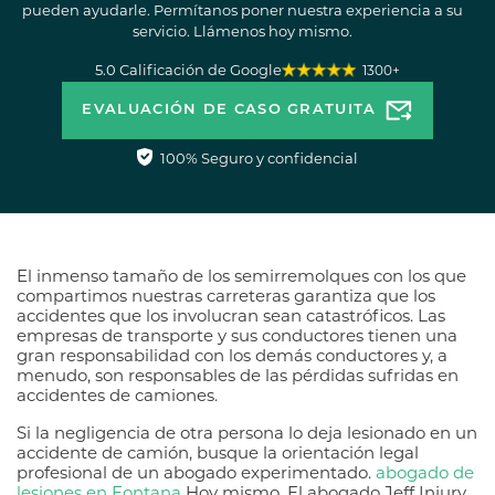
pueden ayudarle. Permítanos poner nuestra experiencia a su
servicio. Llámenos hoy mismo.
5.0 Calificación de Google
1300+
EVALUACIÓN DE CASO GRATUITA
100% Seguro y confidencial
El inmenso tamaño de los semirremolques con los que
compartimos nuestras carreteras garantiza que los
accidentes que los involucran sean catastróficos. Las
empresas de transporte y sus conductores tienen una
gran responsabilidad con los demás conductores y, a
menudo, son responsables de las pérdidas sufridas en
accidentes de camiones.
Si la negligencia de otra persona lo deja lesionado en un
accidente de camión, busque la orientación legal
profesional de un abogado experimentado.
abogado de
lesiones en Fontana
Hoy mismo. El abogado Jeff Injury