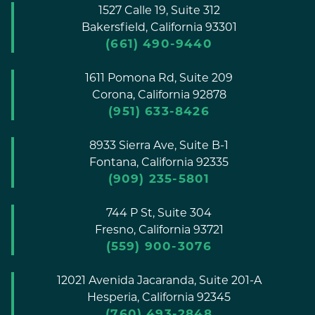
1527 Calle 19, Suite 312
Bakersfield,
California
93301
(661) 490-9440
1611 Pomona Rd, Suite 209
Corona,
California
92878
(951) 633-8426
8933 Sierra Ave, Suite B-1
Fontana,
California
92335
(909) 235-5801
744 P St, Suite 304
Fresno,
California
93721
(559) 900-3076
12021 Avenida Jacaranda, Suite 201-A
Hesperia,
California
92345
(760) 493-2848