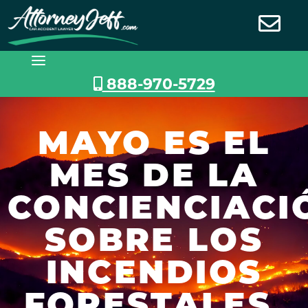
Saltar
al
contenido
888-970-5729
MAYO ES EL
MES DE LA
CONCIENCIACI
SOBRE LOS
INCENDIOS
FORESTALES.