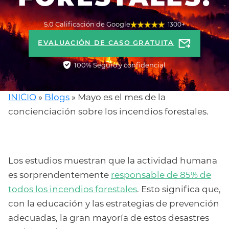
5.0 Calificación de Google
1300+
EVALUACIÓN DE CASO GRATUITA
100% Seguro y confidencial
INICIO
»
Blogs
»
Mayo es el mes de la
concienciación sobre los incendios forestales.
Los estudios muestran que la actividad humana
es sorprendentemente
responsable de 85% de
todos los incendios forestales
. Esto significa que,
con la educación y las estrategias de prevención
adecuadas, la gran mayoría de estos desastres