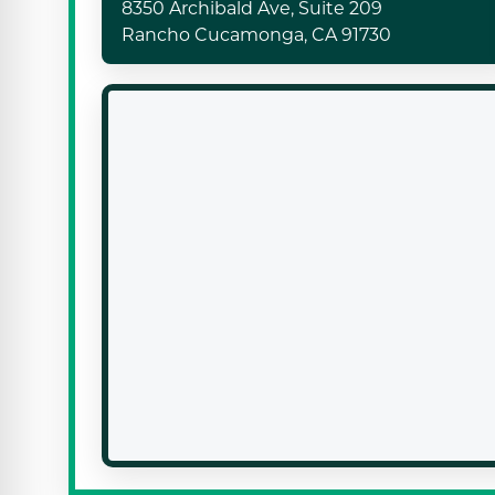
8350 Archibald Ave, Suite 209
Rancho Cucamonga, CA 91730