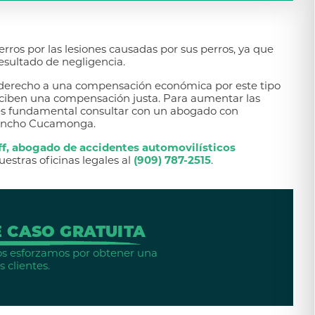
erros por las lesiones causadas por sus perros, ya que
esultado de negligencia.
n derecho a una compensación económica por este tipo
eciben una compensación justa. Para aumentar las
 es fundamental consultar con un abogado con
Rancho Cucamonga.
f, abogado de accidentes automovilísticos
estras oficinas legales al
(909) 787-2515
.
 CASO GRATUITA
 Nos esforzamos por obtener una
 clientes.