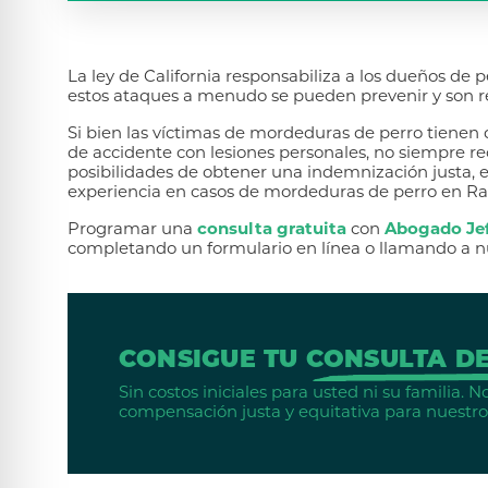
La ley de California responsabiliza a los dueños de p
estos ataques a menudo se pueden prevenir y son r
Si bien las víctimas de mordeduras de perro tiene
de accidente con lesiones personales, no siempre r
posibilidades de obtener una indemnización justa,
experiencia en casos de mordeduras de perro en 
Programar una
consulta gratuita
con
Abogado Jef
completando un formulario en línea o llamando a nu
CONSIGUE TU
CONSULTA DE
Sin costos iniciales para usted ni su familia.
compensación justa y equitativa para nuestros