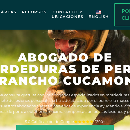
PO
ÁREAS
RECURSOS
CONTACTO Y
UBICACIONES
ENGLISH
CL
ABOGADO DE
RDEDURAS DE PE
 RANCHO CUCAMO
 consulta gratuita con los abogados especializados en mordeduras 
fete de lesiones personales si ha sido atacado por el perro o la masco
 Nuestros abogados cuentan con años de experiencia ayudando a víc
as de perro a obtener la máxima compensación por sus lesiones y p
5.0 Calificación de Google
1300+