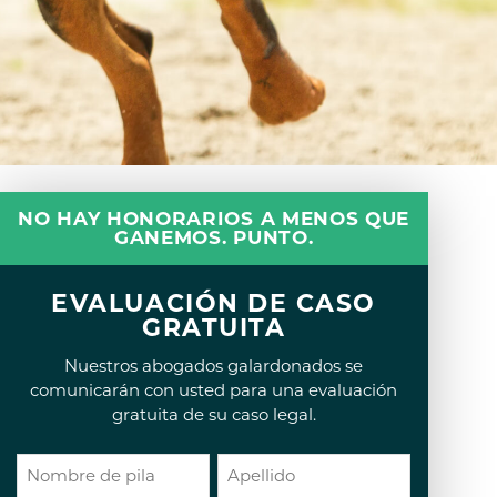
NO HAY HONORARIOS A MENOS QUE
GANEMOS. PUNTO.
EVALUACIÓN DE CASO
GRATUITA
Nuestros abogados galardonados se
comunicarán con usted para una evaluación
gratuita de su caso legal.