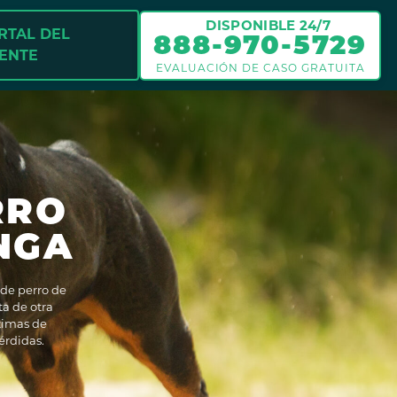
DISPONIBLE 24/7
RTAL DEL
888-970-5729
IENTE
EVALUACIÓN DE CASO GRATUITA
RRO
NGA
de perro de
ta de otra
timas de
érdidas.