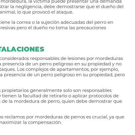
una mordedura, la víctima puede presentar una demanda
strar la negligencia, debe demostrarse que el dueño del
 animal, lo que provocó el ataque.
ene la correa o la sujeción adecuadas del perro en
agresivas pero el dueño no toma las precauciones
TALACIONES
 considerados responsables de lesiones por mordeduras
la presencia de un perro peligroso en su propiedad y no
taques. Los complejos de apartamentos, por ejemplo,
la presencia de un perro peligroso en su propiedad, pero
 propietarios generalmente solo son responsables
tienen la facultad de retirarlo o aplicar protocolos de
ma de la mordedura de perro, quien debe demostrar que
s reclamos por mordeduras de perros es crucial, ya que
y maximizar la compensación.