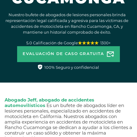
Nuestro bufete de abogados de lesiones personales brinda
representación legal calificada y agresiva para las víctimas de
accidentes de motocicleta en Rancho Cucamonga, CA, y
mantiene un historial comprobado de éxito.
5.0 Calificación de Google
1300+
EVALUACIÓN DE CASO GRATUITA
100% Seguro y confidencial
Abogado Jeff, abogado de accidentes
automovilísticos
Es un bufete de abogados líder en
lesiones personales, especializado en accidentes de
motocicleta en California. Nuestros abogados con
amplia experiencia en accidentes de motocicleta en
Rancho Cucamonga se dedican a ayudar a los clientes a
construir un caso sólido y obtener la máxima