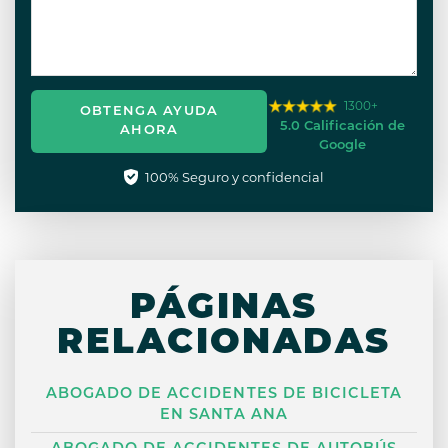
1300+
OBTENGA AYUDA
5.0 Calificación de
AHORA
Google
100% Seguro y confidencial
PÁGINAS
RELACIONADAS
ABOGADO DE ACCIDENTES DE BICICLETA
EN SANTA ANA