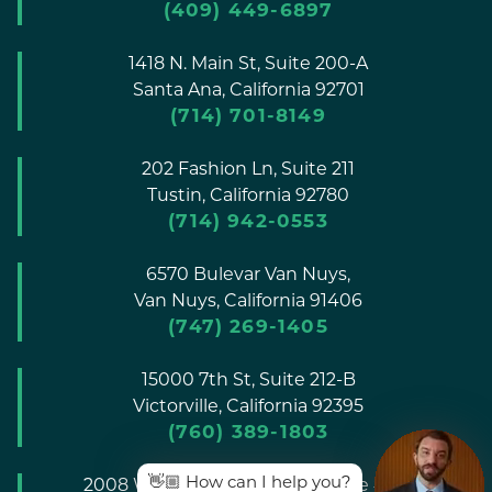
(409) 449-6897
1418 N. Main St, Suite 200-A
Santa Ana,
California
92701
(714) 701-8149
202 Fashion Ln, Suite 211
Tustin,
California
92780
(714) 942-0553
6570 Bulevar Van Nuys,
Van Nuys,
California
91406
(747) 269-1405
15000 7th St, Suite 212-B
Victorville,
California
92395
(760) 389-1803
👋🏼 How can I help you?
2008 W. Dorothea Avenue, Suite #105