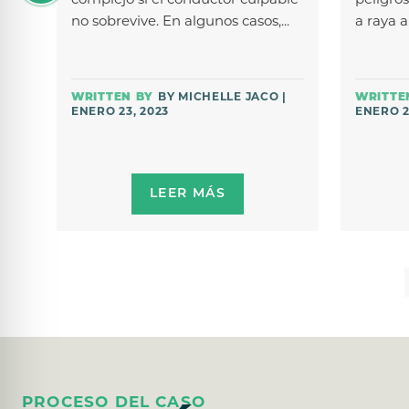
complejo si el conductor culpable
peligro
no sobrevive. En algunos casos,...
a raya a
BY MICHELLE JACO |
ENERO 23, 2023
ENERO 2
LEER MÁS
PAGINACIÓN
DE
ENTRADAS
PROCESO DEL CASO