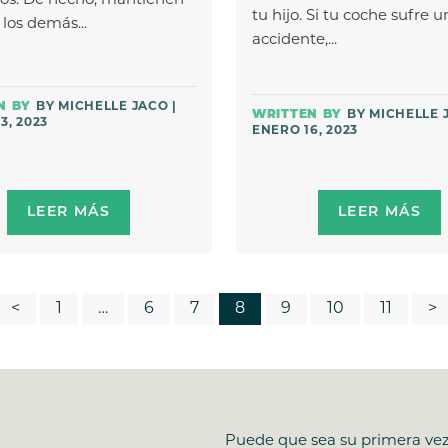
sos. De hecho, mantienen
tu hijo. Si tu coche sufre u
 los demás...
accidente,...
BY MICHELLE JACO |
BY MICHELLE 
3, 2023
ENERO 16, 2023
LEER MÁS
LEER MÁS
<
1
…
6
7
8
9
10
11
>
Puede que sea su primera vez