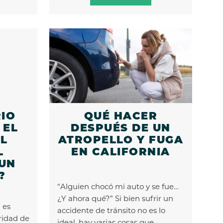
RIO
QUÉ HACER
 EL
DESPUÉS DE UN
L
ATROPELLO Y FUGA
L
EN CALIFORNIA
 UN
?
“Alguien chocó mi auto y se fue…
¿Y ahora qué?” Si bien sufrir un
 es
accidente de tránsito no es lo
ridad de