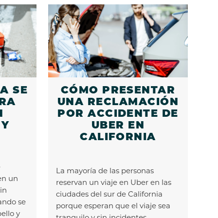
A SE
CÓMO PRESENTAR
ARA
UNA RECLAMACIÓN
N
POR ACCIDENTE DE
 Y
UBER EN
CALIFORNIA
e
La mayoría de las personas
en un
reservan un viaje en Uber en las
in
ciudades del sur de California
ando se
porque esperan que el viaje sea
ello y