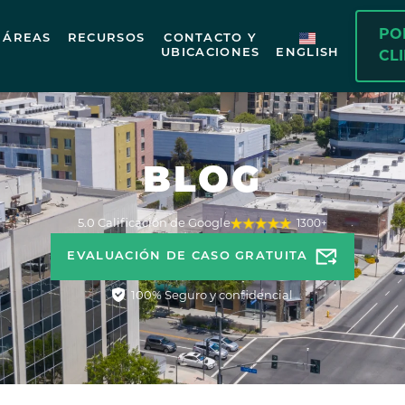
PO
ÁREAS
RECURSOS
CONTACTO Y
UBICACIONES
ENGLISH
CL
BLOG
5.0 Calificación de Google
1300+
EVALUACIÓN DE CASO GRATUITA
100% Seguro y confidencial