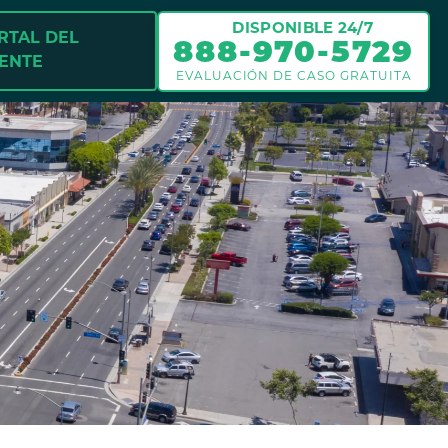
DISPONIBLE 24/7
RTAL DEL
888-970-5729
IENTE
EVALUACIÓN DE CASO GRATUITA