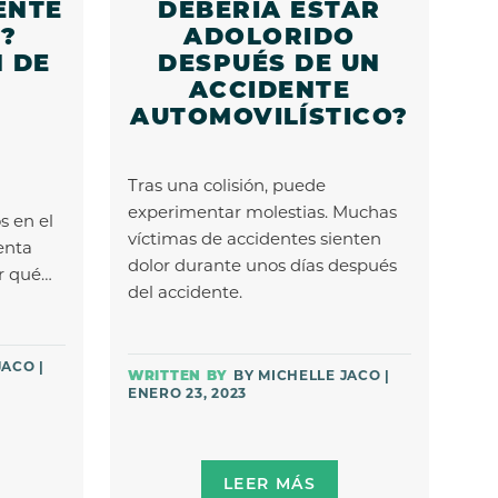
ENTE
DEBERÍA ESTAR
?
ADOLORIDO
 DE
DESPUÉS DE UN
ACCIDENTE
AUTOMOVILÍSTICO?
Tras una colisión, puede
experimentar molestias. Muchas
s en el
víctimas de accidentes sienten
enta
dolor durante unos días después
er qué…
del accidente.
JACO |
BY MICHELLE JACO |
ENERO 23, 2023
LEER MÁS