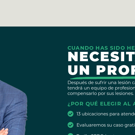
CUANDO HAS SIDO HE
NECESI
UN PRO
Después de sufrir una lesión 
tendrá un equipo de profesion
compensarlo por sus lesiones.
¿POR QUÉ ELEGIR AL
13 ubicaciones para atend
Evaluaremos su caso grati