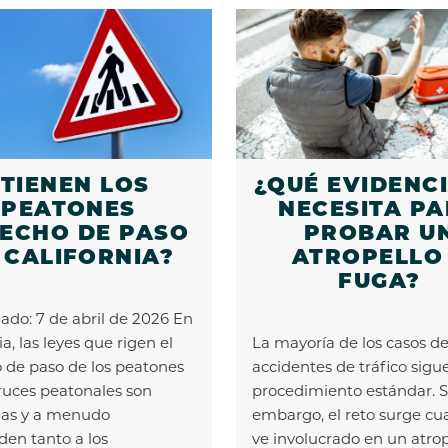
¿TIENEN LOS
¿QUÉ EVIDENCI
PEATONES
NECESITA P
ECHO DE PASO
PROBAR U
 CALIFORNIA?
ATROPELLO
FUGA?
zado: 7 de abril de 2026 En
ia, las leyes que rigen el
La mayoría de los casos d
 de paso de los peatones
accidentes de tráfico sigu
cruces peatonales son
procedimiento estándar. S
jas y a menudo
embargo, el reto surge cu
den tanto a los
ve involucrado en un atrop